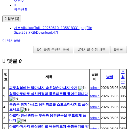
추천 0
비추천 0
첨부 [
1
]
캐로셀KakaoTalk_20260610_135618331.jpg
[File
Size:268.7KB/Download:47]
이 게시물을
이 글의 추천인 목록
게시글 수정 내역
목록
댓글
0
조
번
글쓴
제목
날짜
회
호
이
수
»
피로회복에는 발마사지 속초약손마사지 소개
admin
2026.05.06
435
힐링아로마로 심신안정과 묵은피로를 풀어드립니다
5
admin
2026.05.06
385
통증은 참지마시고 뭉친피로를 스포츠마사지로 풀어
4
admin
2026.05.06
366
보세요
아로마 전신관리는 부종과 뭉친근육을 부드럽게 풉
3
admin
2026.05.06
362
니다
아로마마사지 전신관리로 묵은피로와 순환관리를 받