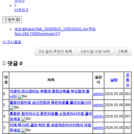
추천 0
비추천 0
첨부 [
1
]
캐로셀KakaoTalk_20260610_135618331.jpg
[File
Size:268.7KB/Download:47]
이 게시물을
이 글의 추천인 목록
게시글 수정 내역
목록
댓글
0
조
번
글쓴
제목
날짜
회
호
이
수
아로마 전신관리는 부종과 뭉친근육을 부드럽게 풉
6
admin
2026.05.06
363
니다
힐링아로마로 심신안정과 묵은피로를 풀어드립니다
5
admin
2026.05.06
386
통증은 참지마시고 뭉친피로를 스포츠마사지로 풀어
4
admin
2026.05.06
367
보세요
어깨,목,다리,골반,허리 등 속초약손마사지에서 피로
3
admin
2026.05.06
352
푸세요