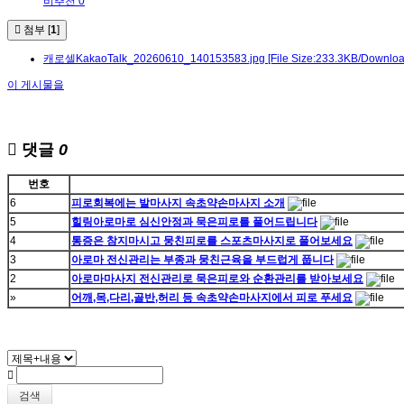
비추천 0
첨부 [
1
]
캐로셀KakaoTalk_20260610_140153583.jpg
[File Size:233.3KB/Downloa
이 게시물을
댓글
0
번호
6
피로회복에는 발마사지 속초약손마사지 소개
5
힐링아로마로 심신안정과 묵은피로를 풀어드립니다
4
통증은 참지마시고 뭉친피로를 스포츠마사지로 풀어보세요
3
아로마 전신관리는 부종과 뭉친근육을 부드럽게 풉니다
2
아로마마사지 전신관리로 묵은피로와 순환관리를 받아보세요
»
어깨,목,다리,골반,허리 등 속초약손마사지에서 피로 푸세요
검색