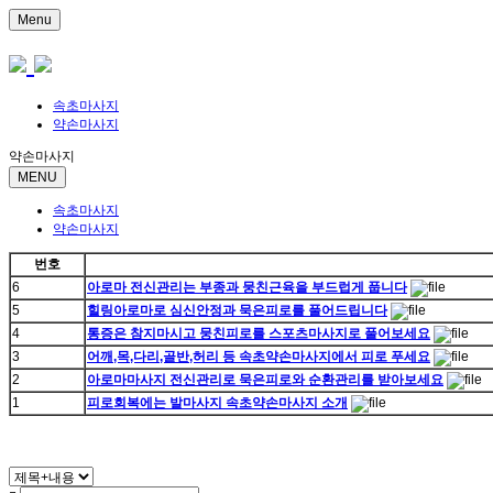
Menu
속초마사지
약손마사지
약손마사지
MENU
속초마사지
약손마사지
번호
6
아로마 전신관리는 부종과 뭉친근육을 부드럽게 풉니다
5
힐링아로마로 심신안정과 묵은피로를 풀어드립니다
4
통증은 참지마시고 뭉친피로를 스포츠마사지로 풀어보세요
3
어깨,목,다리,골반,허리 등 속초약손마사지에서 피로 푸세요
2
아로마마사지 전신관리로 묵은피로와 순환관리를 받아보세요
1
피로회복에는 발마사지 속초약손마사지 소개