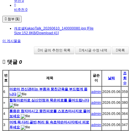
추천 0
비추천 0
첨부 [
1
]
캐로셀KakaoTalk_20260610_140000080.jpg
[File
Size:152.8KB/Download:41]
이 게시물을
이 글의 추천인 목록
게시글 수정 내역
목록
댓글
0
조
번
글쓴
제목
날짜
회
호
이
수
아로마 전신관리는 부종과 뭉친근육을 부드럽게 풉
6
admin
2026.05.06
359
니다
힐링아로마로 심신안정과 묵은피로를 풀어드립니다
»
admin
2026.05.06
380
통증은 참지마시고 뭉친피로를 스포츠마사지로 풀어
4
admin
2026.05.06
364
보세요
어깨,목,다리,골반,허리 등 속초약손마사지에서 피로
3
admin
2026.05.06
347
푸세요