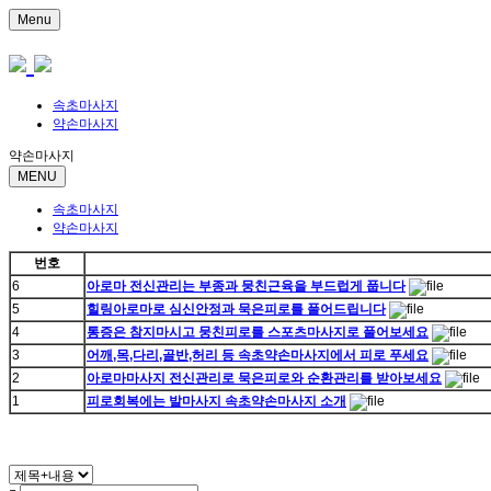
Menu
속초마사지
약손마사지
약손마사지
MENU
속초마사지
약손마사지
번호
6
아로마 전신관리는 부종과 뭉친근육을 부드럽게 풉니다
5
힐링아로마로 심신안정과 묵은피로를 풀어드립니다
4
통증은 참지마시고 뭉친피로를 스포츠마사지로 풀어보세요
3
어깨,목,다리,골반,허리 등 속초약손마사지에서 피로 푸세요
2
아로마마사지 전신관리로 묵은피로와 순환관리를 받아보세요
1
피로회복에는 발마사지 속초약손마사지 소개