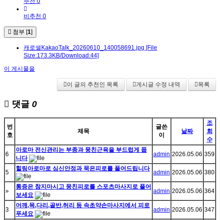
추천 0
비추천 0
첨부 [
1
]
캐로셀KakaoTalk_20260610_140058691.jpg
[File
Size:173.3KB/Download:44]
이 게시물을
이 글의 추천인 목록
게시글 수정 내역
목록
댓글
0
조
번
글쓴
제목
날짜
회
호
이
수
아로마 전신관리는 부종과 뭉친근육을 부드럽게 풉
6
admin
2026.05.06
359
니다
힐링아로마로 심신안정과 묵은피로를 풀어드립니다
5
admin
2026.05.06
380
통증은 참지마시고 뭉친피로를 스포츠마사지로 풀어
»
admin
2026.05.06
364
보세요
어깨,목,다리,골반,허리 등 속초약손마사지에서 피로
3
admin
2026.05.06
347
푸세요