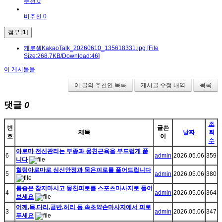
추천 0
비추천 0
첨부 [
1
]
캐로셀KakaoTalk_20260610_135618331.jpg
[File
Size:268.7KB/Download:46]
이 게시물을
이 글의 추천인 목록
게시글 수정 내역
목록
댓글
0
조
번
글쓴
제목
날짜
회
호
이
수
아로마 전신관리는 부종과 뭉친근육을 부드럽게 풉
6
admin
2026.05.06
359
니다
힐링아로마로 심신안정과 묵은피로를 풀어드립니다
5
admin
2026.05.06
380
통증은 참지마시고 뭉친피로를 스포츠마사지로 풀어
4
admin
2026.05.06
364
보세요
어깨,목,다리,골반,허리 등 속초약손마사지에서 피로
3
admin
2026.05.06
347
푸세요